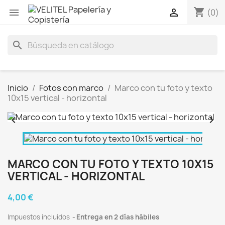
shopping_cart


(0)
search
Inicio
Fotos con marco
Marco con tu foto y texto
10x15 vertical - horizontal


MARCO CON TU FOTO Y TEXTO 10X15
VERTICAL - HORIZONTAL
4,00 €
Impuestos incluidos
Entrega en 2 días hábiles