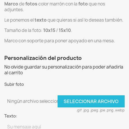
Marco
de
fotos
color marrón con la
foto
que nos
adjuntes.
Le ponemos el
texto
que quieras si así lo deseas también.
Tamaño de la foto:
10x15
/
15x10
.
Marco con soporte para poner apoyado en una mesa.
Personalización del producto
No olvide guardar su personalización para poder añadirla
al carrito
Subir foto
Ningún archivo seleccionado
SELECCIONAR ARCHIVO
.gif .jpg .jpeg .jpe .png .webp
Texto: