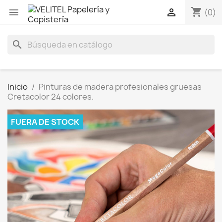
shopping_cart


(0)
search
Inicio
Pinturas de madera profesionales gruesas
Cretacolor 24 colores.
FUERA DE STOCK