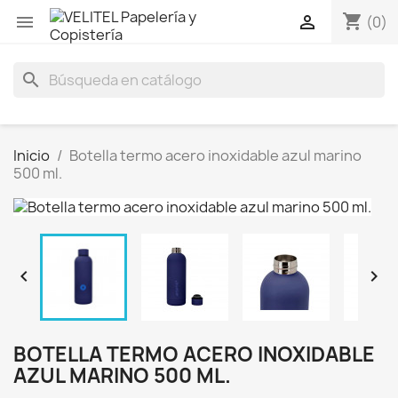
shopping_cart


(0)
search
Inicio
Botella termo acero inoxidable azul marino
500 ml.


BOTELLA TERMO ACERO INOXIDABLE
AZUL MARINO 500 ML.