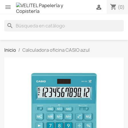
shopping_cart


(0)
search
Inicio
Calculadora oficina CASIO azul