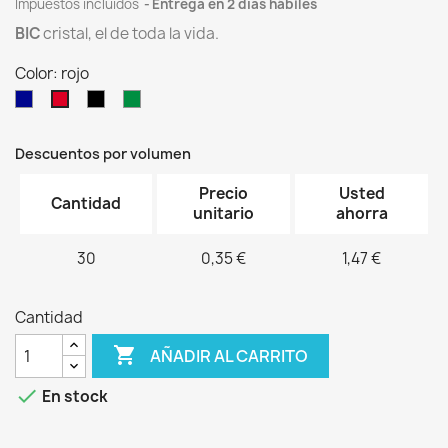
Impuestos incluidos
Entrega en 2 días hábiles
BIC
cristal, el de toda la vida.
Color: rojo
azul
negro
verde
rojo
Descuentos por volumen
Precio
Usted
Cantidad
unitario
ahorra
30
0,35 €
1,47 €
Cantidad

AÑADIR AL CARRITO

En stock