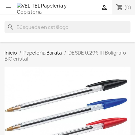
shopping_cart


(0)
search
Inicio
Papelería Barata
DESDE 0,29€ !!! Bolígrafo
BIC cristal