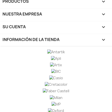
PRODUCTOS

NUESTRA EMPRESA

SU CUENTA

INFORMACIÓN DE LA TIENDA
keyboard_arrow_down