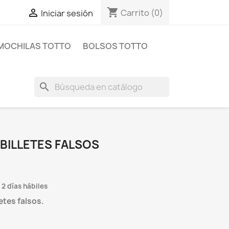
shopping_cart

Carrito
(0)
Iniciar sesión
MOCHILAS TOTTO
BOLSOS TOTTO
search
BILLETES FALSOS
 2 días hábiles
letes
falsos.