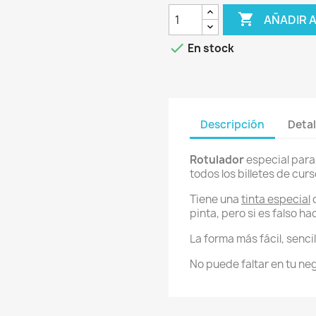

AÑADIR 

En stock
Descripción
Detal
Rotulador
especial par
todos los billetes de curso
Tiene una
tinta especial
q
pinta, pero si es falso h
La forma más fácil, sencil
No puede faltar en tu ne