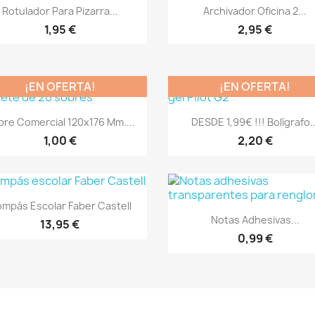
Vista rápida
Vista rápida


Rotulador Para Pizarra...
Archivador Oficina 2...
1,95 €
2,95 €
¡EN OFERTA!
¡EN OFERTA!
Vista rápida
Vista rápida


bre Comercial 120x176 Mm....
DESDE 1,99€ !!! Bolígrafo..
+
1,00 €
2,20 €
Vista rápida

mpás Escolar Faber Castell
Vista rápida

Notas Adhesivas...
13,95 €
0,99 €