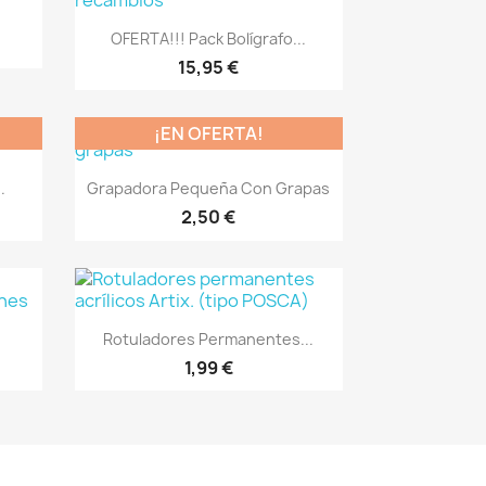
Vista rápida

OFERTA!!! Pack Bolígrafo...
15,95 €
¡EN OFERTA!
Vista rápida

.
Grapadora Pequeña Con Grapas
2
2,50 €
Vista rápida

Rotuladores Permanentes...
+21
1,99 €