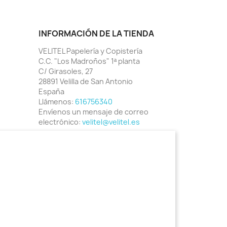
INFORMACIÓN DE LA TIENDA
VELITEL Papelería y Copistería
C.C. "Los Madroños" 1ª planta
C/ Girasoles, 27
28891 Velilla de San Antonio
España
Llámenos:
616756340
Envíenos un mensaje de correo
electrónico:
velitel@velitel.es