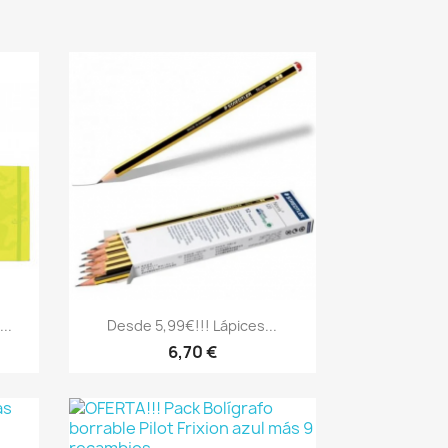
Vista rápida

..
Desde 5,99€!!! Lápices...
8
6,70 €