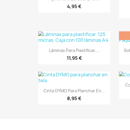
4,95 €
Vista rápida

Láminas Para Plastificar....
So
11,95 €
Co
Vista rápida

Cinta DYMO Para Planchar En...
8,95 €