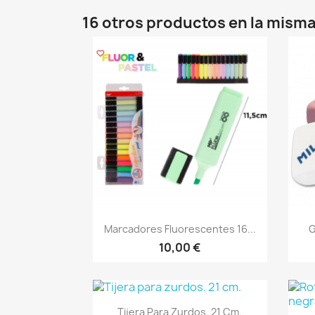
16 otros productos en la misma
Vista rápida

Marcadores Fluorescentes 16...
G
10,00 €
Vista rápida

Tijera Para Zurdos. 21 Cm.