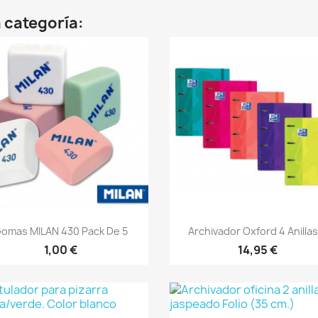
 categoría:
Vista rápida
Vista rápida


omas MILAN 430 Pack De 5
Archivador Oxford 4 Anillas.
+
1,00 €
14,95 €