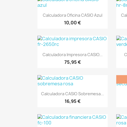
Vista rápida

Calculadora Oficina CASIO Azul
Ca
10,00 €
Vista rápida

Calculadora Impresora CASIO...
C
75,95 €
Vista rápida

Calculadora CASIO Sobremesa...
16,95 €