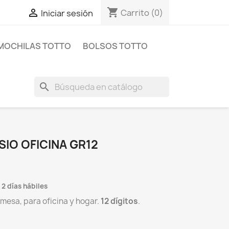
shopping_cart

Carrito
(0)
Iniciar sesión
MOCHILAS TOTTO
BOLSOS TOTTO
search
IO OFICINA GR12
 2 días hábiles
mesa, para oficina y hogar.
12 dígitos
.