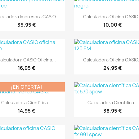
Vista rápida
Vista rápida


lculadora Impresora CASIO...
Calculadora Oficina CASIO.
35,95 €
10,00 €
Vista rápida
Vista rápida


alculadora CASIO Oficina...
Calculadora Oficina CASIO.
16,95 €
24,95 €
¡EN OFERTA!
Vista rápida
Vista rápida


Calculadora Científica...
Calculadora Científica...
14,95 €
38,95 €