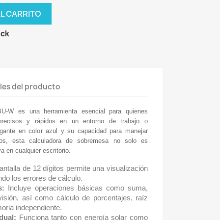
AL CARRITO
ock
les del producto
U-W es una herramienta esencial para quienes
 precisos y rápidos en un entorno de trabajo o
egante en color azul y su capacidad para manejar
eros, esta calculadora de sobremesa no solo es
a en cualquier escritorio.
ntalla de 12 dígitos permite una visualización
ndo los errores de cálculo.
s:
Incluye operaciones básicas como suma,
ivisión, así como cálculo de porcentajes, raíz
ria independiente.
dual:
Funciona tanto con energía solar como