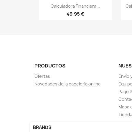
Vista rápida

Calculadora Financiera...
Cal
49,95 €
PRODUCTOS
NUES
Ofertas
Envío 
Novedades de la papelería online
Equipo 
Pago 
Contac
Mapa d
Tienda 
BRANDS