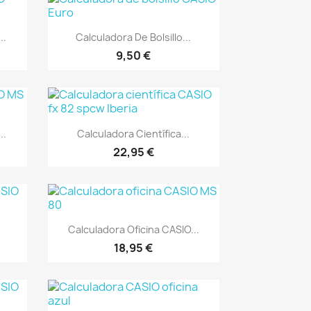
Vista rápida

..
Calculadora De Bolsillo...
9,50 €
Vista rápida

..
Calculadora Científica...
22,95 €
Vista rápida

Calculadora Oficina CASIO...
18,95 €