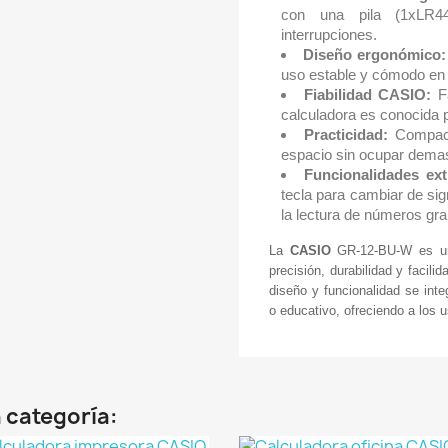
con una pila (1xLR44
interrupciones.
Diseño ergonómico:
uso estable y cómodo en 
Fiabilidad CASIO:
Fa
calculadora es conocida p
Practicidad:
Compacta
espacio sin ocupar demas
Funcionalidades ext
tecla para cambiar de sig
la lectura de números gr
La
CASIO
GR-12-BU-W es una
precisión, durabilidad y facil
diseño y funcionalidad se inte
o educativo, ofreciendo a los u
 categoría: