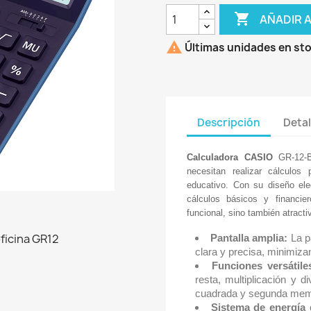

AÑADIR 

Últimas unidades en st
Descripción
Detal
Calculadora
CASIO
GR-12-B
necesitan realizar cálculos
educativo. Con su diseño el
cálculos básicos y financi
funcional, sino también atractiv
Pantalla amplia:
La pa
clara y precisa, minimiza
Funciones versátile
resta, multiplicación y d
cuadrada y segunda memo
Sistema de energía 