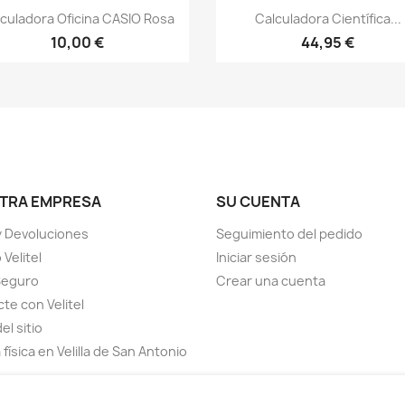
Vista rápida
Vista rápida


culadora Oficina CASIO Rosa
Calculadora Científica...
10,00 €
44,95 €
TRA EMPRESA
SU CUENTA
y Devoluciones
Seguimiento del pedido
Velitel
Iniciar sesión
Seguro
Crear una cuenta
te con Velitel
el sitio
física en Velilla de San Antonio