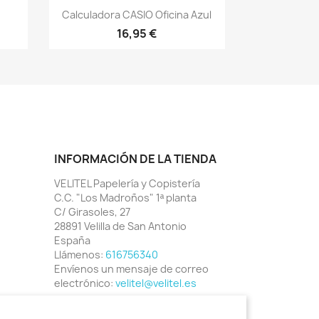
Vista rápida

Calculadora CASIO Oficina Azul
16,95 €
INFORMACIÓN DE LA TIENDA
VELITEL Papelería y Copistería
C.C. "Los Madroños" 1ª planta
C/ Girasoles, 27
28891 Velilla de San Antonio
España
Llámenos:
616756340
Envíenos un mensaje de correo
electrónico:
velitel@velitel.es