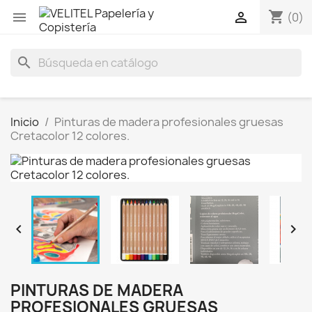
shopping_cart


(0)
search
Inicio
Pinturas de madera profesionales gruesas
Cretacolor 12 colores.


PINTURAS DE MADERA
PROFESIONALES GRUESAS