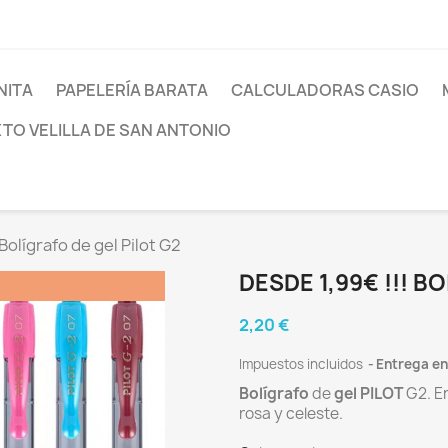
NITA
PAPELERÍA BARATA
CALCULADORAS CASIO
XTO VELILLA DE SAN ANTONIO
Bolígrafo de gel Pilot G2
DESDE 1,99€ !!! B
2,20 €
Impuestos incluidos
Entrega en
Bolígrafo
de
gel
PILOT
G2. En
rosa y celeste.