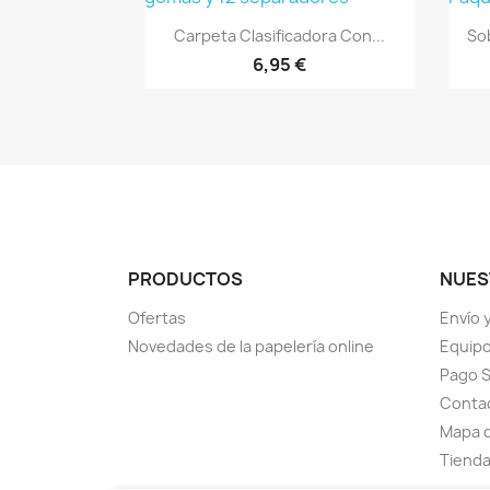
Vista rápida

Carpeta Clasificadora Con...
So
6,95 €
PRODUCTOS
NUES
Ofertas
Envío 
Novedades de la papelería online
Equipo 
Pago 
Contac
Mapa d
Tienda 