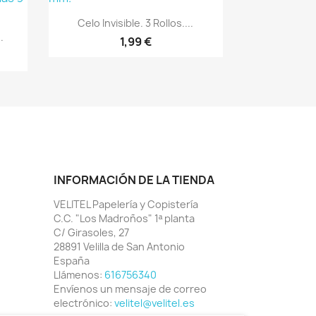
Vista rápida

Celo Invisible. 3 Rollos....
.
1,99 €
INFORMACIÓN DE LA TIENDA
VELITEL Papelería y Copistería
C.C. "Los Madroños" 1ª planta
C/ Girasoles, 27
28891 Velilla de San Antonio
España
Llámenos:
616756340
Envíenos un mensaje de correo
electrónico:
velitel@velitel.es