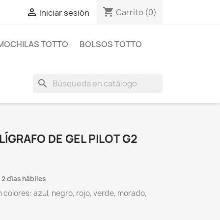
shopping_cart

Carrito
(0)
Iniciar sesión
MOCHILAS TOTTO
BOLSOS TOTTO
search
OLÍGRAFO DE GEL PILOT G2
 2 días hábiles
 colores: azul, negro, rojo, verde, morado,