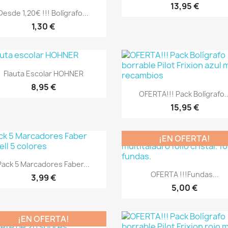
13,95 €
Vista rápida

Desde 1,20€ !!! Bolígrafo...
1,30 €
Vista rápida

Flauta Escolar HOHNER
8,95 €
Vista rápida

OFERTA!!! Pack Bolígrafo..
15,95 €
¡EN OFERTA!
Vista rápida

Pack 5 Marcadores Faber...
Vista rápida

OFERTA !!!Fundas...
3,99 €
5,00 €
¡EN OFERTA!