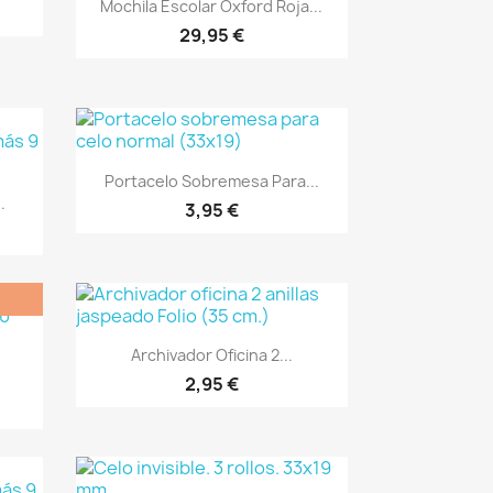
Vista rápida

Mochila Escolar Oxford Roja...
29,95 €
Vista rápida

Portacelo Sobremesa Para...
.
3,95 €
Vista rápida

Archivador Oficina 2...
2,95 €