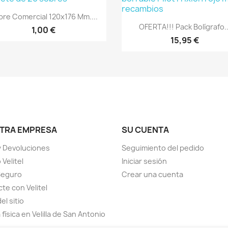
Vista rápida

bre Comercial 120x176 Mm....
Vista rápida

OFERTA!!! Pack Bolígrafo..
1,00 €
15,95 €
TRA EMPRESA
SU CUENTA
y Devoluciones
Seguimiento del pedido
Velitel
Iniciar sesión
Seguro
Crear una cuenta
te con Velitel
el sitio
física en Velilla de San Antonio