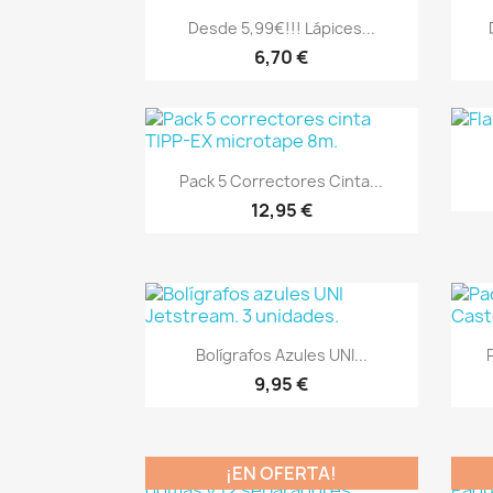
Vista rápida

Desde 5,99€!!! Lápices...
6,70 €
Vista rápida

Pack 5 Correctores Cinta...
12,95 €
Vista rápida

Bolígrafos Azules UNI...
9,95 €
¡EN OFERTA!