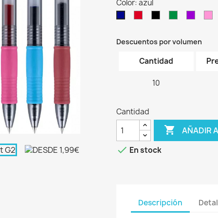
Color: azul
rojo
negro
verde
morad
r
azul
Descuentos por volumen
Cantidad
Pre
10
Cantidad

AÑADIR 

En stock
Descripción
Detal