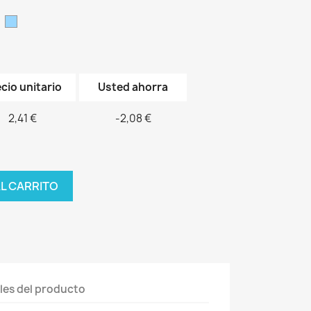
o
osa
celeste
cio unitario
Usted ahorra
2,41 €
-2,08 €
AL CARRITO
les del producto