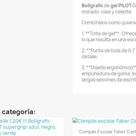
Bolígrafo
de
gel
PILOT
G2
morado, rosa y celeste.
Combínalos como quieras
1. **Tinta de gel**: Ofrec
lo que resulta en una escr
2. **Punta de bola de 0,7
detalle.
3. **Diseño ergonómico*
empuñadura de goma, lo 
largas sesiones de escrit
 categoría:
Vista rápida

Compás Escolar Faber Cast