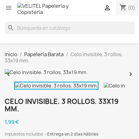
shopping_cart


(0)
search
Inicio
Papelería Barata
Celo invisible. 3 rollos.
33x19 mm.


CELO INVISIBLE. 3 ROLLOS. 33X19
MM.
1,99 €
Impuestos incluidos
Entrega en 2 días hábiles