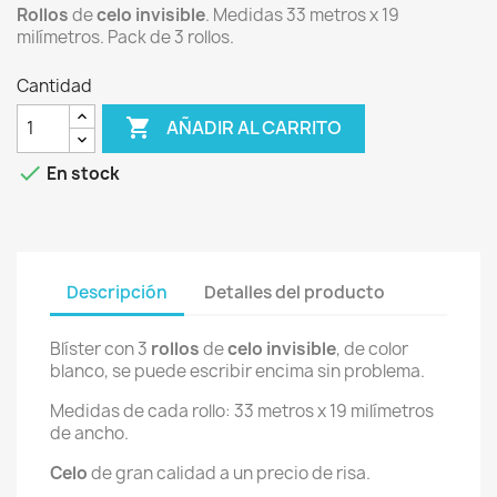
Rollos
de
celo
invisible
. Medidas 33 metros x 19
milímetros. Pack de 3 rollos.
Cantidad

AÑADIR AL CARRITO

En stock
Descripción
Detalles del producto
Blíster con 3
rollos
de
celo
invisible
, de color
blanco, se puede escribir encima sin problema.
Medidas de cada rollo: 33 metros x 19 milímetros
de ancho.
Celo
de gran calidad a un precio de risa.